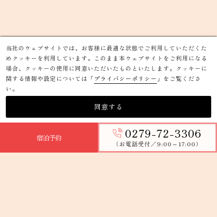
当社のウェブサイトでは、お客様に最適な状態でご利用していただくた
めクッキーを利用しています。このまま本ウェブサイトをご利用になる
場合、クッキーの使用に同意いただいたものといたします。クッキーに
関する情報や設定については「
プライバシーポリシー
」をご覧くださ
い。
同意する
温泉
0279-72-3306
宿泊予約
（お電話受付／9:00～17:00）
歴史と癒しを肌で感じる、
金銀2つの源泉。
8階の高さから雄大な山並み を臨む開放的な展望露天風
呂風。純金小判が埋め込まれた広々大浴場で ２つの源泉
が楽しめます 。さらに追加料金で親しい間柄の方とだけ