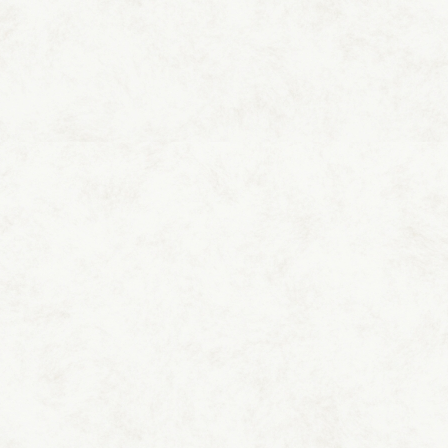
ロウリュウサウナ
内風呂(水風呂でのご利用も可）
セミダブルサイズのツインベッド（厚み31セン
チの極厚マットレス仕様、ふかふかの気持ち
良い高級マットレスを使用）
ReFaのドライヤー
インターネットテレビ（65インチ）
クローゼット
リビング（琉球畳）
展望テラス
希少な国産青ヒバの突板をふんだんに使用し
た高級感のある内装です