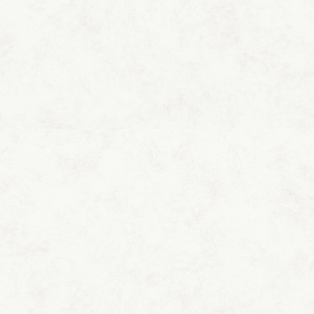
のプライベートサウナとお風呂がある洋室タイプのお部屋で
す。315同様にバスローブ、ミネラルウオーター、繭玉などの
特別なアメニティもご用意してあります。
間取り
広さ：
80m²
タイプ：
洋室
ベッドルーム、ダイニング、
露天風呂、プライベートサウナ
特別なアメニティ
スキンケアグッズのまゆ玉
ミネラルウォーター
バスローブ