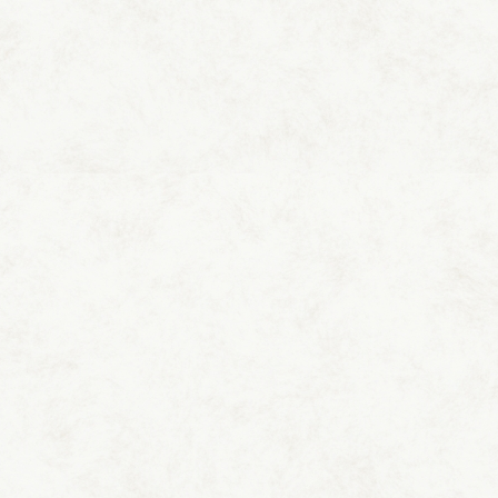
贅沢な眺望と温泉とサウナ三昧の滞在をお
楽しみください。
ゆったりとした畳仕様のリビングと眺望を楽しめるアウトド
アデッキで最高の時間をお過ごしください。
お風呂には温泉
付きの露天風呂とプライベートサウナをご用意しました。
間取り
タイプ：
和洋室
ベッドルーム、ダイニング、和室、露天風呂（プライベ
ートサウナ付き）、洗面・トイレ
間取り図を見る
おすすめポイント
インフィニティ露天風呂（しろがねの湯）